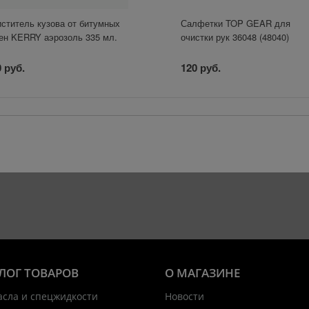
ститель кузова от битумных
Салфетки TOP GEAR для
ен KERRY аэрозоль 335 мл.
очистки рук 36048 (48040)
 руб.
120 руб.
ЛОГ ТОВАРОВ
О МАГАЗИНЕ
асла и спецжидкости
Новости