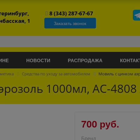
атеринбург,
8 (343) 287-67-67
нбасская, 1
Заказать звонок
ИНЕ
НОВОСТИ
РАСПРОДАЖА
КОНТАК
сметика
Средства по уходу за автомобилем
Мовиль с цинком аэ
эрозоль 1000мл, АС-480
700 руб.
Бренд