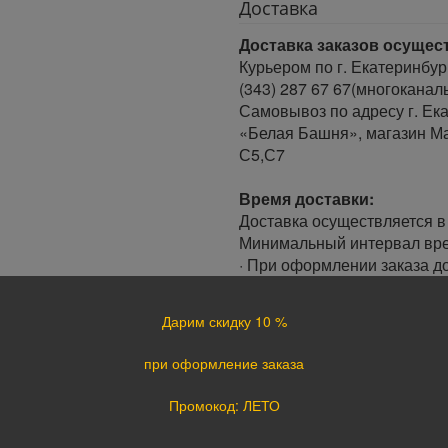
Доставка
Доставка заказов осущес
Курьером по г. Екатеринбур
(343) 287 67 67(многоканал
Самовывоз по адресу г. Ека
«Белая Башня», магазин Ма
С5,С7
Время доставки:
Доставка осуществляется в 
Минимальный интервал врем
· При оформлении заказа до
заказа.
· При оформлении заказа по
Дарим скидку 10 %
следующий день.
при оформление заказа
Доставка по России:
В любой уголок России дос
Промокод: ЛЕТО
Почта России, ПЭК, GTD, Эк
Стоимость доставки в разн