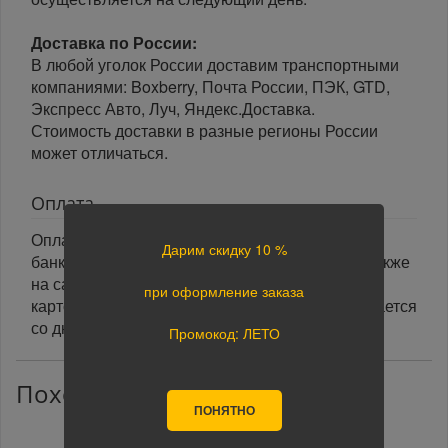
Доставка по России:
В любой уголок России доставим транспортными
компаниями: Boxberry, Почта России, ПЭК, GTD,
Экспресс Авто, Луч, Яндекс.Доставка.
Стоимость доставки в разные регионы России
может отличаться.
Оплата
Оплата заказа осуществляется наличными или
Дарим скидку 10 %
банковской картой курьеру при получении, а также
на сайте при оформлении заказа. При оплате
при оформление заказа
картой на сайте указанный срок доставки считается
со дня поступления оплаты.
Промокод: ЛЕТО
Похожие товары
ПОНЯТНО