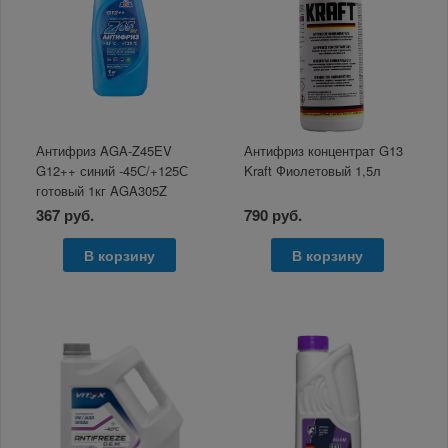
Антифриз AGA-Z45EV
Антифриз концентрат G13
G12++ синий -45С/+125С
Kraft Фиолетовый 1,5л
готовый 1кг AGA305Z
367 руб.
790 руб.
В корзину
В корзину