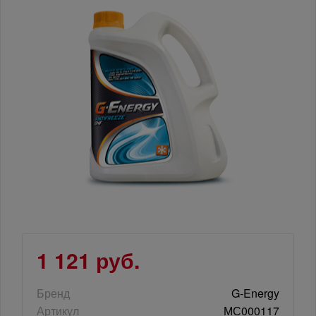
1 121 руб.
Бренд
G-Energy
Артикул
МС000117