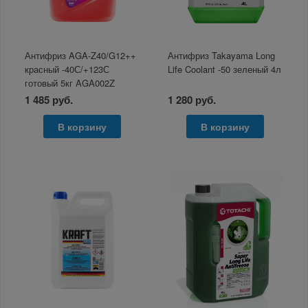
Антифриз AGA-Z40/G12++
Антифриз Takayama Long
красный -40С/+123С
Life Coolant -50 зеленый 4л
готовый 5кг AGA002Z
1 485 руб.
1 280 руб.
В корзину
В корзину