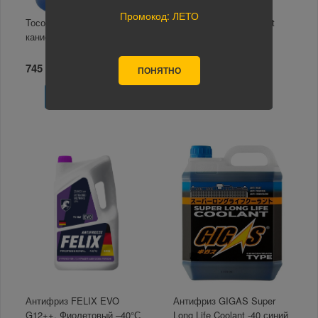
Промокод: ЛЕТО
Тосол ГОСТовский А-40
Антифриз FELIX Expert
канистра 5кг
G11, Синий –40°С 1кг
745 руб.
345 руб.
ПОНЯТНО
В корзину
В корзину
Антифриз FELIX EVO
Антифриз GIGAS Super
G12++, Фиолетовый –40°С
Long Life Coolant -40 синий