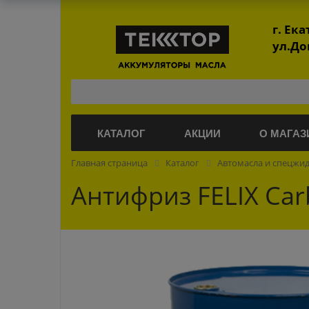
г. Ек
ул.До
КАТАЛОГ
АКЦИИ
О МАГАЗ
Главная страница
Каталог
Автомасла и спецжи
Антифриз FELIX Ca