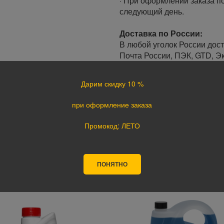
· При оформлении заказа по
следующий день.
Доставка по России:
В любой уголок России дос
Почта России, ПЭК, GTD, Эк
Стоимость доставки в разн
Дарим скидку 10 %
Оплата
при оформление заказа
Оплата заказа осуществляе
курьеру при получении, а т
Промокод: ЛЕТО
оплате картой на сайте ука
поступления оплаты.
ПОНЯТНО