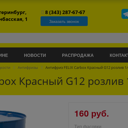
атеринбург,
8 (343) 287-67-67
нбасская, 1
Заказать звонок
ИНЕ
НОВОСТИ
РАСПРОДАЖА
КОНТАК
дкости
Антифризы
Антифриз FELIX Carbox Красный G12 розлив 1
rbox Красный G12 розлив 
160 руб.
Тип фасовки