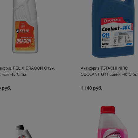
тифриз FELIX DRAGON G12+,
Антифриз TOTACHI NIRO
сный -45°С 1кг
COOLANT G11 синий -40°C 5к
 руб.
1 140 руб.