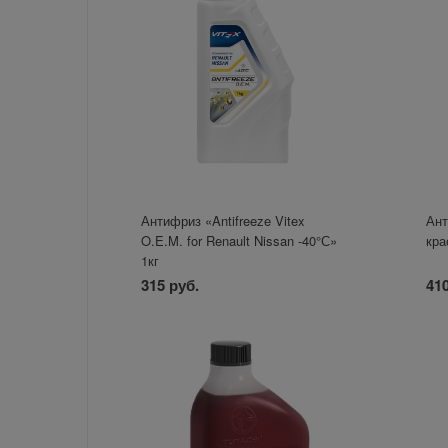
Антифриз «Antifreeze Vitex
Ан
O.E.M. for Renault Nissan -40°С»
кра
1кг
315 руб.
410