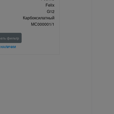
Felix
G12
Карбоксилатный
МС000001/1
ать фильтр
В НАЛИЧИИ