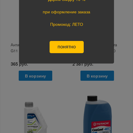
при оформление заказа
Промокод: ЛЕТО
Антифриз FELIX Prolonger
Антифриз MICKiNG Ultra
ПОНЯТНО
G11 Зеленый –40°С 1кг
Cool OAT technology -40
розовый 10л
365 руб.
2 381 руб.
В корзину
В корзину