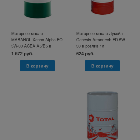
Моторное масло
Моторное масло Лукойл
MABANOL Xenon Alpha FO
Genesis Armortech FD 5W-
5W-30 ACEA A5/B5 в
30 в розлив 1л
розлив 1л
1 572 руб.
624 руб.
В корзину
В корзину