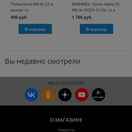
Professional 5W-30 C3 в
MABANOL Xenon Alpha C2
розлив 1л
5W-30 ACEA C1/C2 1л в
розлив
499 руб.
1 786 руб.
В корзину
В корзину
Вы недавно смотрели
МЫ В СОЦ СЕТЯХ
О МАГАЗИНЕ
Новости