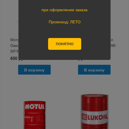
при оформление заказа
Промокод: ЛЕТО
Моторное масло MICKING
Моторное масло Лукойл
ПОНЯТНО
Gasoline Oil MG1 5W-30
Genesis Armortech FD 5W-
SP/RC розлив 1л
30 в розлив 1л
650 руб.
624 руб.
В корзину
В корзину