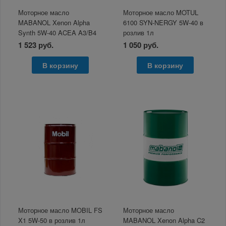
Моторное масло
Моторное масло MOTUL
MABANOL Xenon Alpha
6100 SYN-NERGY 5W-40 в
Synth 5W-40 ACEA A3/B4
розлив 1л
1л розлив
1 523 руб.
1 050 руб.
В корзину
В корзину
Моторное масло MOBIL FS
Моторное масло
X1 5W-50 в розлив 1л
MABANOL Xenon Alpha C2