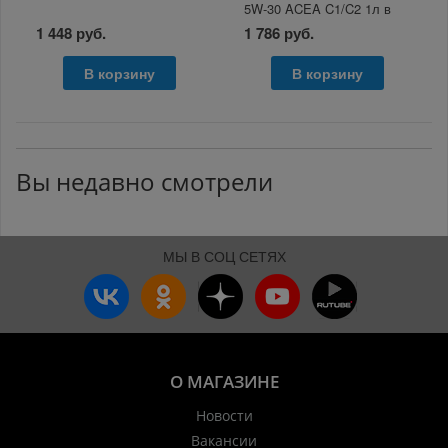
5W-30 ACEA C1/C2 1л в
розлив
1 448 руб.
1 786 руб.
В корзину
В корзину
Вы недавно смотрели
МЫ В СОЦ СЕТЯХ
О МАГАЗИНЕ
Новости
Вакансии