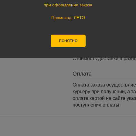
· При оформлении заказа до
при оформление заказа
заказа.
Промокод: ЛЕТО
· При оформлении заказа по
следующий день.
Доставка по России:
ПОНЯТНО
В любой уголок России дос
Почта России, ПЭК, GTD, Эк
Стоимость доставки в разн
Оплата
Оплата заказа осуществляе
курьеру при получении, а т
оплате картой на сайте ука
поступления оплаты.