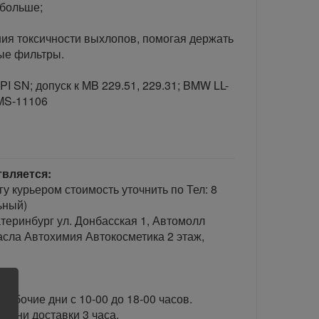
 больше;
ия токсичности выхлопов, помогая держать
ые фильтры.
 SN; допуск к MB 229.51, 229.31; BMW LL-
 MS-11106
твляется:
гу курьером стоимость уточнить по Тел: 8
ьный)
теринбург ул. Донбасская 1, Автомолл
сла Автохимия Автокосметика 2 этаж,
рабочие дни с 10-00 до 18-00 часов.
ени доставки 3 часа.