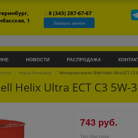
атеринбург,
8 (343) 287-67-67
нбасская, 1
Заказать звонок
ИНЕ
НОВОСТИ
РАСПРОДАЖА
КОНТАК
дкости
Масла бочковые
Моторное масло Shell Helix Ultra ECT C3 
l Helix Ultra ECT C3 5W-3
743 руб.
Тип фасовки