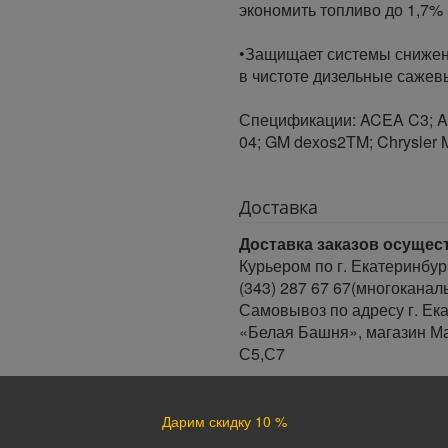
экономить топливо до 1,7%
•Защищает системы снижен
в чистоте дизельные сажев
Спецификации: ACEA C3; API
04; GM dexos2TM; Chrysler
Доставка
Доставка заказов осущес
Курьером по г. Екатеринбур
(343) 287 67 67(многоканал
Самовывоз по адресу г. Ека
«Белая Башня», магазин Ма
С5,С7
Время доставки:
Доставка осуществляется в 
Дарим скидку 10 %
Минимальный интервал врем