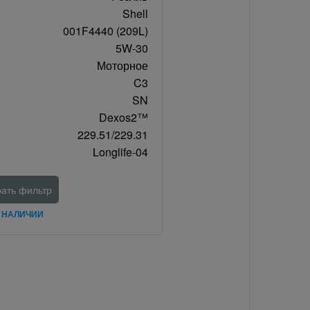
Shell
001F4440 (209L)
5W-30
Моторное
C3
SN
Dexos2™
229.51/229.31
Longlife-04
ать фильтр
В НАЛИЧИИ