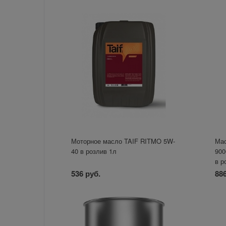
Моторное масло TAIF RITMO 5W-
Ма
40 в розлив 1л
900
в р
536 руб.
886