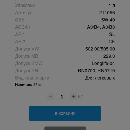
Упаковка
1 л
Артикул
211056
SAE
5W-40
ACEA1
A3/B4, A3/B3
API1
SL
API2
CF
Допуск VW
502 00/505 00
Допуск MB
229.3
Допуск BMW
Longlife-04
Допуск RN
RN0700, RN0710
Вид транспорта
Для легковых
Наличие:
37 шт
шт
В КОРЗИНУ