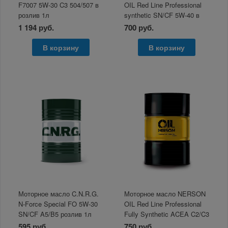
F7007 5W-30 C3 504/507 в
OIL Red Line Professional
розлив 1л
synthetic SN/CF 5W-40 в
розлив 1л
1 194 руб.
700 руб.
В корзину
В корзину
Моторное масло C.N.R.G.
Моторное масло NERSON
N-Force Special FO 5W-30
OIL Red Line Professional
SN/CF A5/B5 розлив 1л
Fully Synthetic ACEA C2/C3
5W-30 в розлив 1л
595 руб.
750 руб.