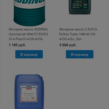
Моторное масло ADDINOL
Моторное масло C.N.R.G.
Commercial 0540 E7/E5/E3
N-Duro Turbo 10W-40 CH-
CI-4 Plus/CI-4/CH-4/CG-
4/CG-4/SJ, 20л
4/CF-4/SL/SJ в розлив
1 185 руб.
3 668 руб.
В корзину
В корзину