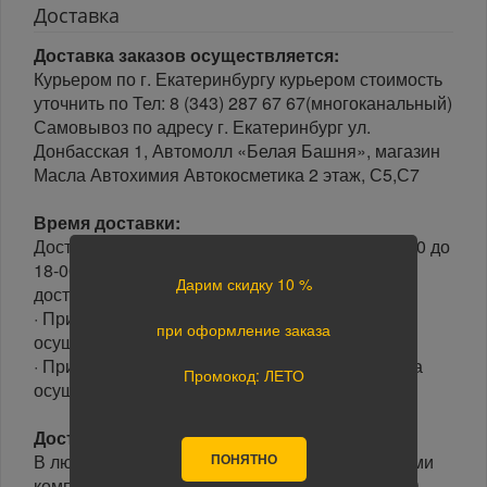
Доставка
Доставка заказов осуществляется:
Курьером по г. Екатеринбургу курьером стоимость
уточнить по Тел: 8 (343) 287 67 67(многоканальный)
Самовывоз по адресу г. Екатеринбург ул.
Донбасская 1, Автомолл «Белая Башня», магазин
Масла Автохимия Автокосметика 2 этаж, С5,С7
Время доставки:
Доставка осуществляется в рабочие дни с 10-00 до
18-00 часов. Минимальный интервал времени
Дарим скидку 10 %
доставки 3 часа.
· При оформлении заказа до 15-00, доставка
при оформление заказа
осуществляется в день заказа.
· При оформлении заказа после 15-00, доставка
Промокод: ЛЕТО
осуществляется на следующий день.
Доставка по России:
ПОНЯТНО
В любой уголок России доставим транспортными
компаниями: Boxberry, Почта России, ПЭК, GTD,