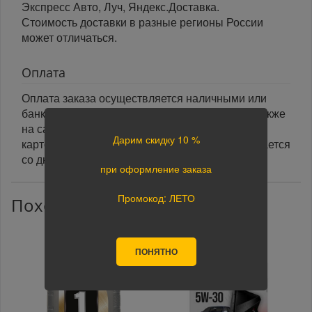
Экспресс Авто, Луч, Яндекс.Доставка.
Стоимость доставки в разные регионы России
может отличаться.
Оплата
Оплата заказа осуществляется наличными или
банковской картой курьеру при получении, а также
на сайте при оформлении заказа. При оплате
Дарим скидку 10 %
картой на сайте указанный срок доставки считается
со дня поступления оплаты.
при оформление заказа
Промокод: ЛЕТО
Похожие товары
ПОНЯТНО