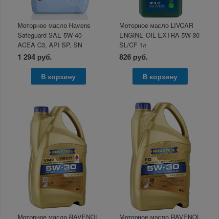
Моторное масло Havens
Моторное масло LIVCAR
Safeguard SAE 5W-40
ENGINE OIL EXTRA 5W-30
ACEA C3, API SP, SN
SL/CF 1л
PLUS, SN/CF 1л
1 294 руб.
826 руб.
В корзину
В корзину
Моторное масло RAVENOL
Моторное масло RAVENOL