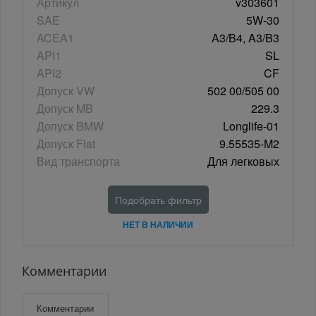
Артикул
v303601
SAE
5W-30
ACEA1
A3/B4, A3/B3
API1
SL
API2
CF
Допуск VW
502 00/505 00
Допуск MB
229.3
Допуск BMW
Longlife-01
Допуск Fiat
9.55535-M2
Вид транспорта
Для легковых
Подобрать фильтр
НЕТ В НАЛИЧИИ
Комментарии
Комментарии