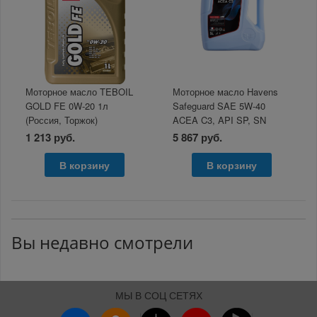
Моторное масло TEBOIL
Моторное масло Havens
GOLD FE 0W-20 1л
Safeguard SAE 5W-40
(Россия, Торжок)
ACEA C3, API SP, SN
PLUS, SN/CF 5л
1 213 руб.
5 867 руб.
В корзину
В корзину
Вы недавно смотрели
МЫ В СОЦ СЕТЯХ