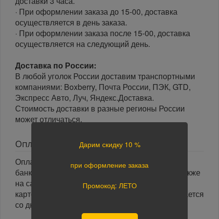
доставки 3 часа.
· При оформлении заказа до 15-00, доставка
осуществляется в день заказа.
· При оформлении заказа после 15-00, доставка
осуществляется на следующий день.
Доставка по России:
В любой уголок России доставим транспортными
компаниями: Boxberry, Почта России, ПЭК, GTD,
Экспресс Авто, Луч, Яндекс.Доставка.
Стоимость доставки в разные регионы России
может отличаться.
Оплата
Дарим скидку 10 %
Оплата заказа осуществляется наличными или
при оформление заказа
банковской картой курьеру при получении, а также
на сайте при оформлении заказа. При оплате
Промокод: ЛЕТО
картой на сайте указанный срок доставки считается
со дня поступления оплаты.