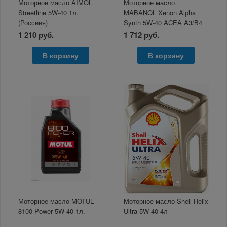
Моторное масло AIMOL
Моторное масло
Streetline 5W-40 1л.
MABANOL Xenon Alpha
(Россиия)
Synth 5W-40 ACEA A3/B4
1л
1 210 руб.
1 712 руб.
В корзину
В корзину
Моторное масло MOTUL
Моторное масло Shell Helix
8100 Power 5W-40 1л.
Ultra 5W-40 4л