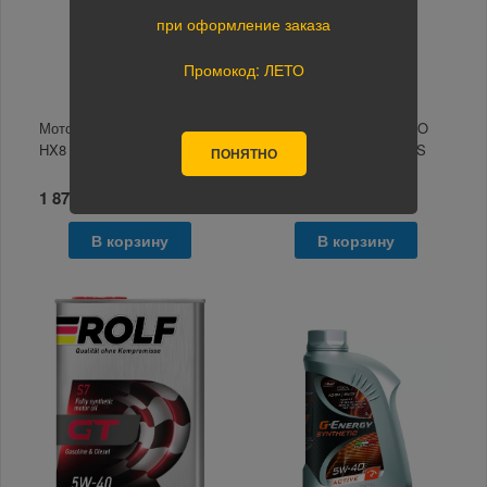
при оформление заказа
Промокод: ЛЕТО
Моторное масло Shell Helix
Моторное масло ZEPRO
HX8 5W-40 1л
GASOLINE&DIESEL F-S
ПОНЯТНО
5W-40 4л
1 878 руб.
4 327 руб.
В корзину
В корзину