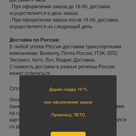
· При оформлении заказа до 15-00, доставка
осуществляется в день заказа.
· При оформлении заказа после 15-00, доставка
осуществляется на следующий день.
Доставка по России:
В любой уголок России доставим транспортными
компаниями: Boxberry, Почта России, ПЭК, GTD,
Экспресс Авто, Луч, Яндекс.Доставка.
Стоимость доставки в разные регионы России
может отличаться.
Оплата
Дарим скидку 10 %
Оплата заказа осуществляется наличными или
при оформление заказа
банковской картой курьеру при получении, а также
на сайте при оформлении заказа. При оплате
Промокод: ЛЕТО
картой на сайте указанный срок доставки считается
со дня поступления оплаты.