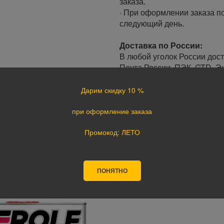
заказа.
· При оформлении заказа по
следующий день.
Доставка по России:
В любой уголок России дос
Почта России, ПЭК, GTD, Эк
Стоимость доставки в разн
Дарим скидку 10 %
Оплата
при оформление заказа
Оплата заказа осуществляе
Промокод: ЛЕТО
курьеру при получении, а т
оплате картой на сайте ука
поступления оплаты.
ПОНЯТНО