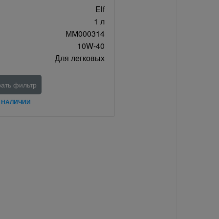
Elf
1 л
ММ000314
10W-40
Для легковых
ать фильтр
В НАЛИЧИИ