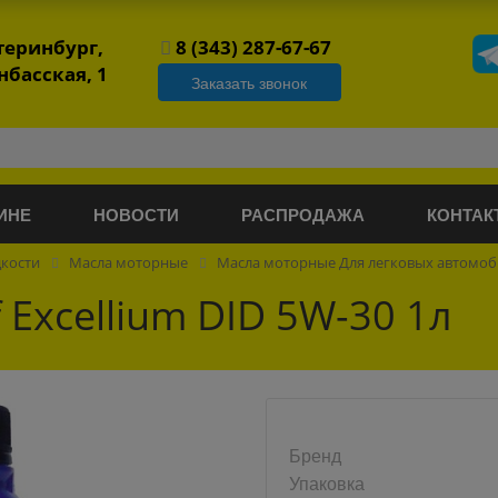
атеринбург,
8 (343) 287-67-67
нбасская, 1
Заказать звонок
ИНЕ
НОВОСТИ
РАСПРОДАЖА
КОНТАК
дкости
Масла моторные
Масла моторные Для легковых автомо
 Excellium DID 5W-30 1л
Бренд
Упаковка