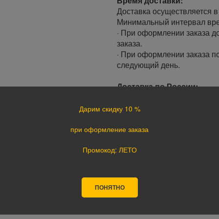
Время доставки:
Доставка осуществляется в 
Минимальный интервал врем
· При оформлении заказа до
заказа.
· При оформлении заказа по
следующий день.
Доставка по России:
В любой уголок России дос
Почта России, ПЭК, GTD, Эк
Дарим скидку 10 %
Стоимость доставки в разн
при оформление заказа
Оплата
Промокод: ЛЕТО
Оплата заказа осуществляе
курьеру при получении, а т
оплате картой на сайте ука
ПОНЯТНО
поступления оплаты.