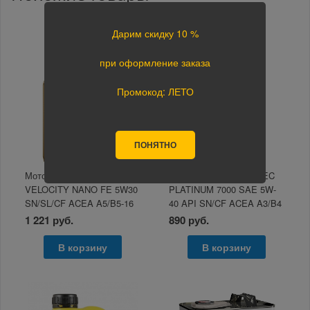
Дарим скидку 10 %
при оформление заказа
Промокод: ЛЕТО
ПОНЯТНО
Моторное масло LUBREX
Моторное масло SINTEC
VELOCITY NANO FE 5W30
PLATINUM 7000 SAE 5W-
SN/SL/CF ACEA A5/B5-16
40 API SN/CF ACEA A3/B4
1л
1л
1 221 руб.
890 руб.
В корзину
В корзину