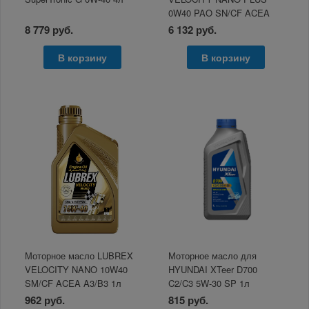
0W40 PAO SN/CF ACEA
A3/B4 4л
8 779 руб.
6 132 руб.
В корзину
В корзину
Моторное масло LUBREX
Моторное масло для
VELOCITY NANO 10W40
HYUNDAI XTeer D700
SM/CF ACEA A3/B3 1л
C2/C3 5W-30 SP 1л
962 руб.
815 руб.