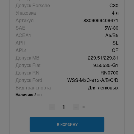
Допуск Porsche
C30
Упаковка
4 л
Артикул
8809059409671
SAE
5W-30
ACEA1
A5/B5
API1
SL
API2
CF
Допуск MB
229.51/229.31
Допуск Fiat
9.55535-G1
Допуск RN
RN0700
Допуск Ford
WSS-M2C-913-A/B/C/D
Вид транспорта
Для легковых
Наличие:
3 шт
шт
В КОРЗИНУ