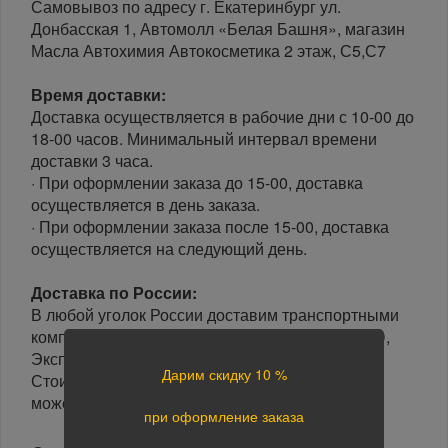
Самовывоз по адресу г. Екатеринбург ул.
Донбасская 1, Автомолл «Белая Башня», магазин
Масла Автохимия Автокосметика 2 этаж, С5,С7
Время доставки:
Доставка осуществляется в рабочие дни с 10-00 до
18-00 часов. Минимальный интервал времени
доставки 3 часа.
· При оформлении заказа до 15-00, доставка
осуществляется в день заказа.
· При оформлении заказа после 15-00, доставка
осуществляется на следующий день.
Доставка по России:
В любой уголок России доставим транспортными
компаниями: Boxberry, Почта России, ПЭК, GTD,
Экспресс Авто, Луч, Яндекс.Доставка.
Дарим скидку 10 %
Стоимость доставки в разные регионы России
может отличаться.
при оформление заказа