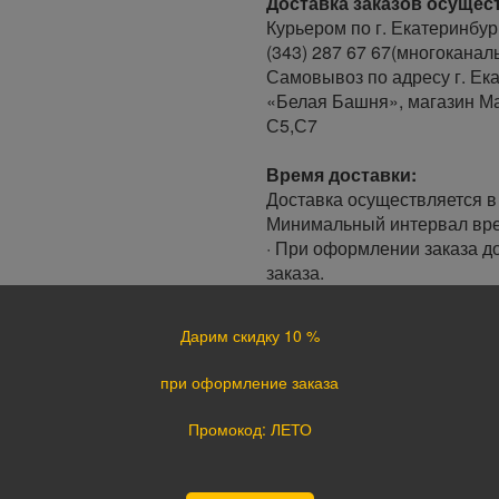
Доставка заказов осущес
Курьером по г. Екатеринбур
(343) 287 67 67(многоканал
Самовывоз по адресу г. Ека
«Белая Башня», магазин Ма
С5,С7
Время доставки:
Доставка осуществляется в 
Минимальный интервал врем
· При оформлении заказа до
заказа.
· При оформлении заказа по
следующий день.
Дарим скидку 10 %
Доставка по России:
при оформление заказа
В любой уголок России дос
Почта России, ПЭК, GTD, Эк
Промокод: ЛЕТО
Стоимость доставки в разн