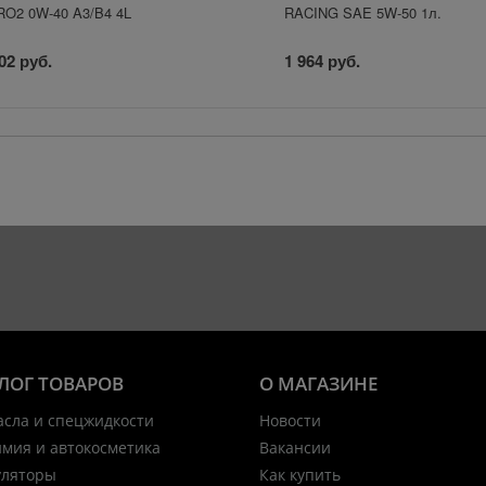
O2 0W-40 A3/B4 4L
RACING SAE 5W-50 1л.
02 руб.
1 964 руб.
ЛОГ ТОВАРОВ
О МАГАЗИНЕ
асла и спецжидкости
Новости
имия и автокосметика
Вакансии
уляторы
Как купить