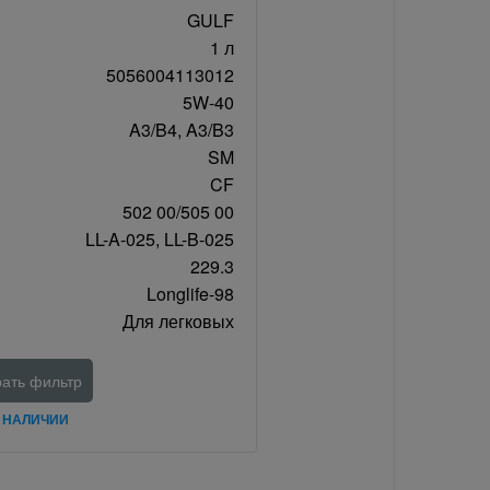
GULF
1 л
5056004113012
5W-40
A3/B4, A3/B3
SM
CF
502 00/505 00
LL-A-025, LL-B-025
229.3
Longlife-98
Для легковых
ать фильтр
В НАЛИЧИИ