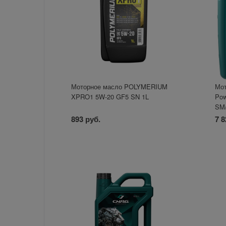
Моторное масло POLYMERIUM
Мот
XPRO1 5W-20 GF5 SN 1L
Pow
SM
893 руб.
7 8