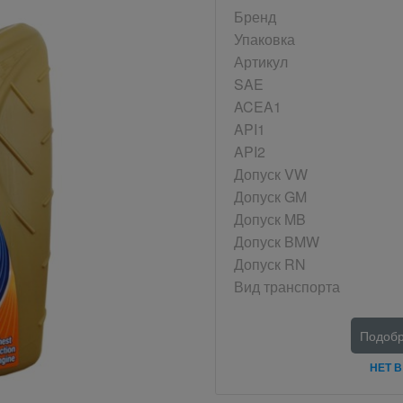
Бренд
Упаковка
Артикул
SAE
ACEA1
API1
API2
Допуск VW
Допуск GM
Допуск MB
Допуск BMW
Допуск RN
Вид транспорта
Подобр
НЕТ 