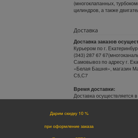
(многоклапанных, турбоко
цилиндров, а также двигат
Доставка
Доставка заказов осущес
Курьером по г. Екатеринбур
(343) 287 67 67(многоканал
Самовывоз по адресу г. Ека
«Белая Башня», магазин Ма
С5,С7
Время доставки:
Доставка осуществляется в 
Минимальный интервал врем
· При оформлении заказа до
Дарим скидку 10 %
заказа.
· При оформлении заказа по
при оформление заказа
следующий день.