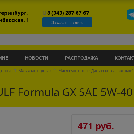
атеринбург,
8 (343) 287-67-67
нбасская, 1
Заказать звонок
ИНЕ
НОВОСТИ
РАСПРОДАЖА
КОНТАК
дкости
Масла моторные
Масла моторные Для легковых автомо
LF Formula GX SAE 5W-40
471 руб.