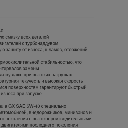
40
ую смазку всех деталей
вигателей с турбонаддувом
ую защиту от износа, шламов, отложений,
ермоокислительной стабильностью, что
интервалов замены
мазку даже при высоких нагрузках
ратурная текучесть и высокая скорость
имся поверхностям гарантируют быстрый
 износа при запуске
ula GX SAE 5W-40 специально
автомобилей, внедорожников, минивэнов и
его поколения с высокопроизводительными
 двигателями последнего поколения