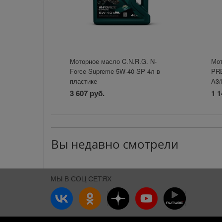
Моторное масло C.N.R.G. N-
Мот
Force Supreme 5W-40 SP 4л в
PR
пластике
A3/
3 607 руб.
1 1
Вы недавно смотрели
МЫ В СОЦ СЕТЯХ