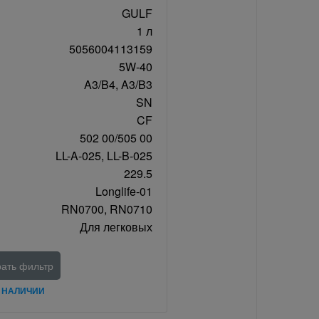
GULF
1 л
5056004113159
5W-40
A3/B4, A3/B3
SN
CF
502 00/505 00
LL-A-025, LL-B-025
229.5
Longlife-01
RN0700, RN0710
Для легковых
ать фильтр
В НАЛИЧИИ