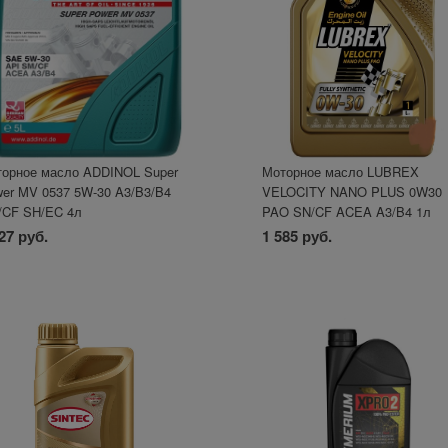
орное масло ADDINOL Super
Моторное масло LUBREX
er MV 0537 5W-30 A3/B3/B4
VELOCITY NANO PLUS 0W30
/CF SH/EC 4л
PAO SN/CF ACEA A3/B4 1л
27 руб.
1 585 руб.