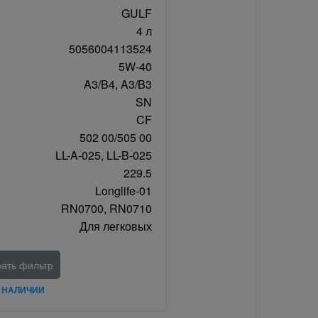
GULF
4 л
5056004113524
5W-40
A3/B4, A3/B3
SN
CF
502 00/505 00
LL-A-025, LL-B-025
229.5
Longlife-01
RN0700, RN0710
Для легковых
ать фильтр
В НАЛИЧИИ