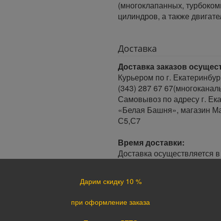
(многоклапанных, турбоко
цилиндров, а также двигат
Доставка
Доставка заказов осущес
Курьером по г. Екатеринбур
(343) 287 67 67(многоканал
Самовывоз по адресу г. Ека
«Белая Башня», магазин Ма
С5,С7
Время доставки:
Доставка осуществляется в 
Минимальный интервал врем
· При оформлении заказа до
Дарим скидку 10 %
заказа.
· При оформлении заказа по
при оформление заказа
следующий день.