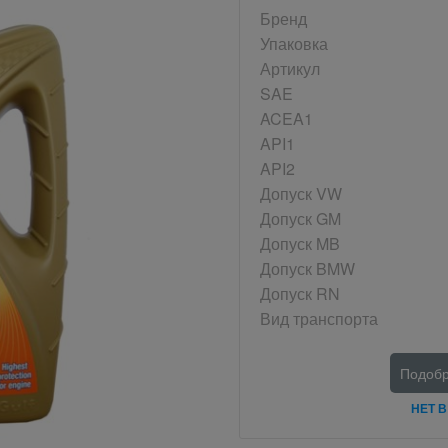
Бренд
Упаковка
Артикул
SAE
ACEA1
API1
API2
Допуск VW
Допуск GM
Допуск MB
Допуск BMW
Допуск RN
Вид транспорта
Подобр
НЕТ 