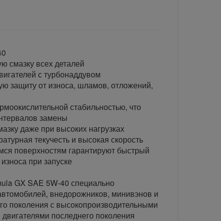
40
ую смазку всех деталей
вигателей с турбонаддувом
ую защиту от износа, шламов, отложений,
ермоокислительной стабильностью, что
интервалов замены
мазку даже при высоких нагрузках
ратурная текучесть и высокая скорость
имся поверхностям гарантируют быстрый
 износа при запуске
ula GX SAE 5W-40 специально
автомобилей, внедорожников, минивэнов и
его поколения с высокопроизводительными
 двигателями последнего поколения