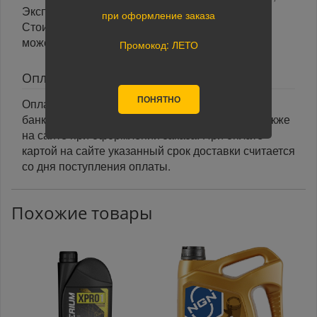
Экспресс Авто, Луч, Яндекс.Доставка.
при оформление заказа
Стоимость доставки в разные регионы России
может отличаться.
Промокод: ЛЕТО
Оплата
ПОНЯТНО
Оплата заказа осуществляется наличными или
банковской картой курьеру при получении, а также
на сайте при оформлении заказа. При оплате
картой на сайте указанный срок доставки считается
со дня поступления оплаты.
Похожие товары