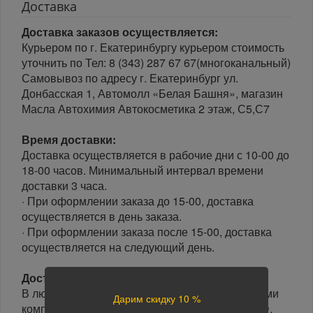
Доставка
Доставка заказов осуществляется:
Курьером по г. Екатеринбургу курьером стоимость
уточнить по Тел: 8 (343) 287 67 67(многоканальный)
Самовывоз по адресу г. Екатеринбург ул.
Донбасская 1, Автомолл «Белая Башня», магазин
Масла Автохимия Автокосметика 2 этаж, С5,С7
Время доставки:
Доставка осуществляется в рабочие дни с 10-00 до
18-00 часов. Минимальный интервал времени
доставки 3 часа.
· При оформлении заказа до 15-00, доставка
осуществляется в день заказа.
· При оформлении заказа после 15-00, доставка
осуществляется на следующий день.
Доставка по России:
В любой уголок России доставим транспортными
Дарим скидку 10 %
компаниями: Boxberry, Почта России, ПЭК, GTD,