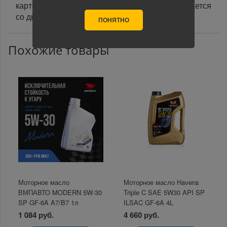
картой на сайте указанный срок доставки считается
со дня поступления оплаты.
ПОНЯТНО
Похожие товары
Моторное масло
Моторное масло Havens
ВМПАВТО MODERN 5W-30
Triple C SAE 5W30 API SP
SP GF-6A A7/B7 1л
ILSAC GF-6A 4L
1 084 руб.
4 660 руб.