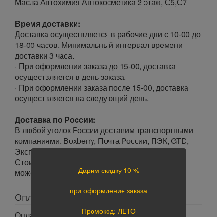
Масла Автохимия Автокосметика 2 этаж, С5,С7
Время доставки:
Доставка осуществляется в рабочие дни с 10-00 до
18-00 часов. Минимальный интервал времени
доставки 3 часа.
· При оформлении заказа до 15-00, доставка
осуществляется в день заказа.
· При оформлении заказа после 15-00, доставка
осуществляется на следующий день.
Доставка по России:
В любой уголок России доставим транспортными
компаниями: Boxberry, Почта России, ПЭК, GTD,
Экспресс Авто, Луч, Яндекс.Доставка.
Стоимость доставки в разные регионы России
Дарим скидку 10 %
может отличаться.
при оформление заказа
Оплата
Промокод: ЛЕТО
Оплата заказа осуществляется наличными или