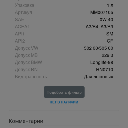
Упаковка
1 л
Артикул
ММ007105
SAE
0W-40
ACEA1
A3/B4, A3/B3
API1
SM
API2
CF
Допуск VW
502 00/505 00
Допуск MB
229.3
Допуск BMW
Longlife-98
Допуск RN
RN0710
Вид транспорта
Для легковых
Подобрать фильтр
НЕТ В НАЛИЧИИ
Комментарии