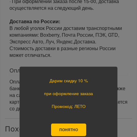
· При оформлении заказа после 15-00, доставка
осуществляется на следующий день.
Доставка по России:
В любой уголок России доставим транспортными
компаниями: Boxberry, Почта России, ПЭК, GTD,
Экспресс Авто, Луч, Яндекс.Доставка.
Стоимость доставки в разные регионы России
может отличаться.
Оплата
Дарим скидку 10 %
Оплата заказа осуществляется наличными или
банковской картой курьеру при получении, а также
при оформление заказа
на сайте при оформлении заказа. При оплате
картой на сайте указанный срок доставки считается
Промокод: ЛЕТО
со дня поступления оплаты.
Похожие товары
ПОНЯТНО