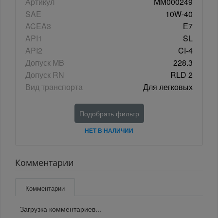
Артикул
ММ000249
SAE
10W-40
ACEA3
Е7
API1
SL
API2
CI-4
Допуск MB
228.3
Допуск RN
RLD 2
Вид транспорта
Для легковых
Подобрать фильтр
НЕТ В НАЛИЧИИ
Комментарии
Комментарии
Загрузка комментариев...