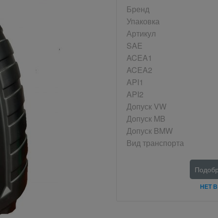
Бренд
Упаковка
Артикул
SAE
ACEA1
ACEA2
API1
API2
Допуск VW
Допуск MB
Допуск BMW
Вид транспорта
Подобр
НЕТ 