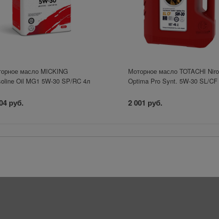
орное масло MICKING
Моторное масло TOTACHI Nir
oline Oil MG1 5W-30 SP/RC 4л
Optima Pro Synt. 5W-30 SL/CF
04 руб.
2 001 руб.