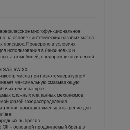
первоклассное многофункциональное
но на основе синтетических базовых масел
х присадок. Проверено в условиях
для использования в бензиновых и
овых автомобилей, внедорожников и легкой
3 SAE 5W-30:
язкость масла при низкотемпературном
печивает максимальную смазывающую
абочих температурах
самых сложных клапанных механизмов,
емой фазой газораспределения
 трения помогают уменьшить трение для
плива
вредных выбросов
e Oil – основной продвигаемый бренд в