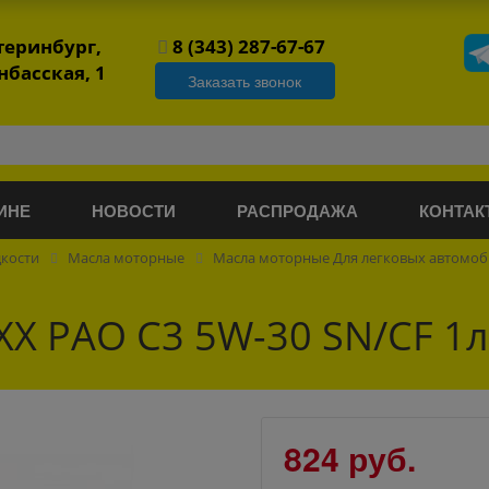
атеринбург,
8 (343) 287-67-67
нбасская, 1
Заказать звонок
ИНЕ
НОВОСТИ
РАСПРОДАЖА
КОНТАК
дкости
Масла моторные
Масла моторные Для легковых автомо
XX PAO С3 5W-30 SN/CF 1л
824 руб.