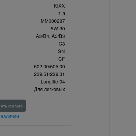
KIXX
1 л
ММ000287
5W-30
A3/B4, A3/B3
C3
SN
CF
502 00/505 00
229.51/229.31
Longlife-04
Для легковых
ать фильтр
В НАЛИЧИИ