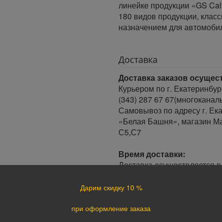
линейке продукции «GS Cal
180 видов продукции, клас
назначением для автомоби
Доставка
Доставка заказов осущес
Курьером по г. Екатеринбур
(343) 287 67 67(многоканал
Самовывоз по адресу г. Ека
«Белая Башня», магазин Ма
С5,С7
Время доставки:
Доставка осуществляется в 
Минимальный интервал врем
· При оформлении заказа до
Дарим скидку 10 %
заказа.
· При оформлении заказа по
при оформление заказа
следующий день.