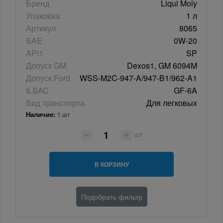
Бренд
Liqui Moly
Упаковка
1 л
Артикул
8065
SAE
0W-20
API1
SP
Допуск GM
Dexos1, GM 6094M
Допуск Ford
WSS-M2C-947-A/947-B1/962-A1
ILSAC
GF-6A
Вид транспорта
Для легковых
Наличие:
1 шт
шт
В КОРЗИНУ
Подобрать фильтр