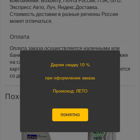
компаниями: Boxberry, Почта России, ПЭК, GTD,
Экспресс Авто, Луч, Яндекс.Доставка.
Стоимость доставки в разные регионы России
может отличаться.
Оплата
Оплата заказа осуществляется наличными или
банковской картой курьеру при получении, а также
на сайте при оформлении заказа. При оплате
Дарим скидку 10 %
картой на сайте указанный срок доставки считается
со дня поступления оплаты.
при оформление заказа
Промокод: ЛЕТО
Похожие товары
ПОНЯТНО