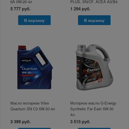
6A 0W-20 4л
PLUS, SN/CF, ACEA A3/B4
1л
5 777 руб.
1 294 руб.
В корзину
В корзину
Масло моторное Vitex
Моторное масло G-Energy
Quantum SN C3 5W-30 4л
Synthetic Far East 5W-30
4л.
3 399 руб.
3 515 руб.