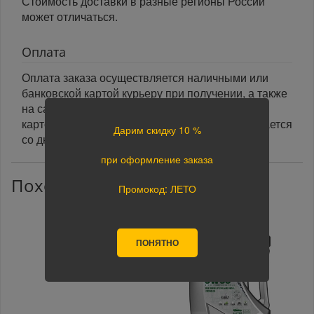
Стоимость доставки в разные регионы России
может отличаться.
Оплата
Оплата заказа осуществляется наличными или
банковской картой курьеру при получении, а также
на сайте при оформлении заказа. При оплате
картой на сайте указанный срок доставки считается
Дарим скидку 10 %
со дня поступления оплаты.
при оформление заказа
Похожие товары
Промокод: ЛЕТО
ПОНЯТНО