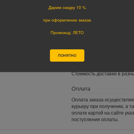
Время доставки:
Дарим скидку 10 %
Доставка осуществляется в 
Минимальный интервал врем
при оформление заказа
· При оформлении заказа до
заказа.
Промокод: ЛЕТО
· При оформлении заказа по
следующий день.
Доставка по России:
ПОНЯТНО
В любой уголок России дос
Почта России, ПЭК, GTD, Эк
Стоимость доставки в разн
Оплата
Оплата заказа осуществляе
курьеру при получении, а т
оплате картой на сайте ука
поступления оплаты.