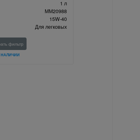
1 л
ММ20988
15W-40
Для легковых
ать фильтр
В НАЛИЧИИ