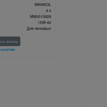
MANNOL
4 л
ММ0013929
15W-40
Для легковых
ать фильтр
В НАЛИЧИИ