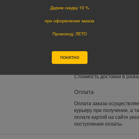
Время доставки:
Дарим скидку 10 %
Доставка осуществляется в 
Минимальный интервал врем
при оформление заказа
· При оформлении заказа до
заказа.
Промокод: ЛЕТО
· При оформлении заказа по
следующий день.
Доставка по России:
ПОНЯТНО
В любой уголок России дос
Почта России, ПЭК, GTD, Эк
Стоимость доставки в разн
Оплата
Оплата заказа осуществляе
курьеру при получении, а т
оплате картой на сайте ука
поступления оплаты.