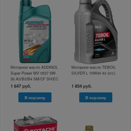
Моторное масло ADDINOL
Моторное масло TEBOIL
Super Power MV 0537 5W-
SILVER L 10W40 4л (п/с)
30 A3/B3/B4 SM/CF SH/EC
1л
1 647 руб.
1 854 руб.
В корзину
В корзину