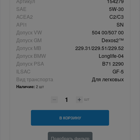
Артикул
154279
SAE
5W-30
ACEA2
C2/C3
API1
SN
Допуск VW
504 00/507 00
Допуск GM
Dexos2™
Допуск MB
229.31/229.51/229.52
Допуск BMW
Longlife-04
Допуск PSA
B71 2290
ILSAC
GF-5
Вид транспорта
Для легковых
Наличие:
2 шт
шт
В КОРЗИНУ
Подобрать фильтр