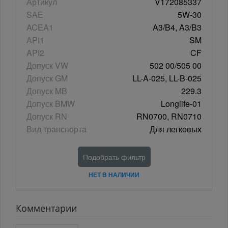
Артикул
V172085337
SAE
5W-30
ACEA1
A3/B4, A3/B3
API1
SM
API2
CF
Допуск VW
502 00/505 00
Допуск GM
LL-A-025, LL-B-025
Допуск MB
229.3
Допуск BMW
Longlife-01
Допуск RN
RN0700, RN0710
Вид транспорта
Для легковых
Подобрать фильтр
НЕТ В НАЛИЧИИ
Комментарии