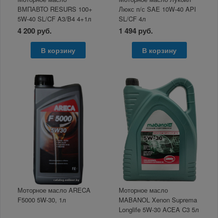
ВМПАВТО RESURS 100+
Люкс п/с SAE 10W-40 API
5W-40 SL/CF A3/B4 4+1л
SL/CF 4л
4 200 руб.
1 494 руб.
В корзину
В корзину
Моторное масло ARECA
Моторное масло
F5000 5W-30, 1л
MABANOL Xenon Suprema
Longlife 5W-30 ACEA C3 5л