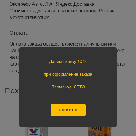
Экспресс Авто, Луч, Яндекс.Доставка.
Стоимость доставки в разные регионы России
может отличаться.
Оплата
Оплата заказа осуществляется наличными или
банковской картой курьеру при получении, а также
на сайте при оформлении заказа. При оплате
Дарим скидку 10 %
картой на сайте указанный срок доставки считается
со дня поступления оплаты.
при оформление заказа
Промокод: ЛЕТО
Похожие товары
ПОНЯТНО