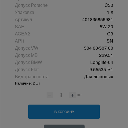
Допуск Porsche
C30
Упаковка
1 л
Артикул
401835856981
SAE
5W-30
ACEA2
C3
API1
SN
Допуск VW
504 00/507 00
Допуск MB
229.51
Допуск BMW
Longlife-04
Допуск Fiat
9.55535-S1
Вид транспорта
Для легковых
Наличие:
2 шт
шт
В КОРЗИНУ