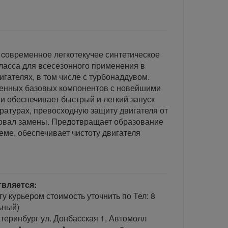
 cовременное легкотекучее синтетическое
ласса для всесезонного применения в
гателях, в том числе с турбонаддувом.
енных базовых компонентов с новейшими
 обеспечивает быстрый и легкий запуск
ературах, превосходную защиту двигателя от
ервал замены. Предотвращает образование
еме, обеспечивает чистоту двигателя
твляется:
гу курьером стоимость уточнить по Тел: 8
ьный)
теринбург ул. Донбасская 1, Автомолл