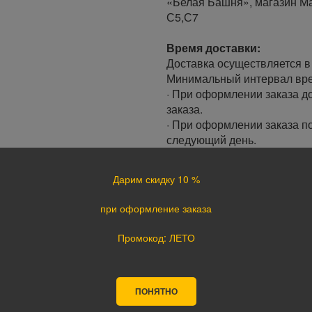
«Белая Башня», магазин Ма
С5,С7
Время доставки:
Доставка осуществляется в 
Минимальный интервал врем
· При оформлении заказа до
заказа.
· При оформлении заказа по
следующий день.
Доставка по России:
Дарим скидку 10 %
В любой уголок России дос
Почта России, ПЭК, GTD, Эк
при оформление заказа
Стоимость доставки в разн
Промокод: ЛЕТО
Оплата
Оплата заказа осуществляе
курьеру при получении, а т
ПОНЯТНО
оплате картой на сайте ука