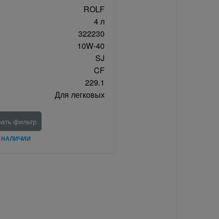
ROLF
4 л
322230
10W-40
SJ
CF
229.1
Для легковых
ать фильтр
В НАЛИЧИИ