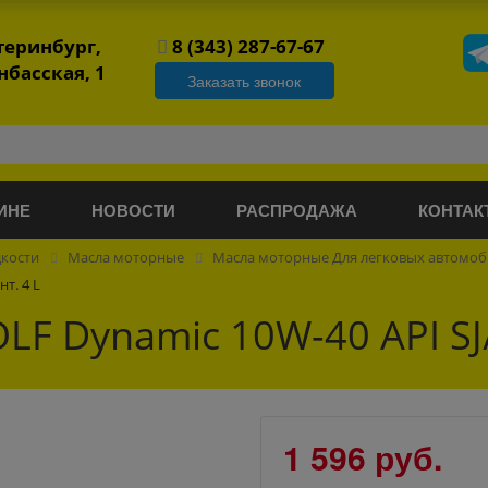
атеринбург,
8 (343) 287-67-67
нбасская, 1
Заказать звонок
ИНЕ
НОВОСТИ
РАСПРОДАЖА
КОНТАК
дкости
Масла моторные
Масла моторные Для легковых автомо
т. 4 L
F Dynamic 10W-40 API SJ/
1 596 руб.