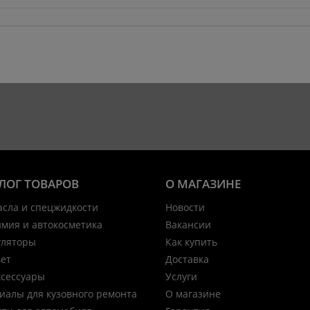
ЛОГ ТОВАРОВ
О МАГАЗИНЕ
асла и спецжидкости
Новости
имия и автокосметика
Вакансии
уляторы
Как купить
вет
Доставка
ксессуары
Услуги
иалы для кузовного ремонта
О магазине