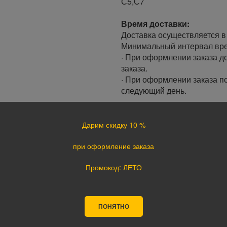
С5,С7
Время доставки:
Доставка осуществляется в 
Минимальный интервал врем
· При оформлении заказа до
заказа.
· При оформлении заказа по
следующий день.
Доставка по России:
В любой уголок России дос
Дарим скидку 10 %
Почта России, ПЭК, GTD, Эк
Стоимость доставки в разн
при оформление заказа
Промокод: ЛЕТО
Оплата
Оплата заказа осуществляе
курьеру при получении, а т
ПОНЯТНО
оплате картой на сайте ука
поступления оплаты.