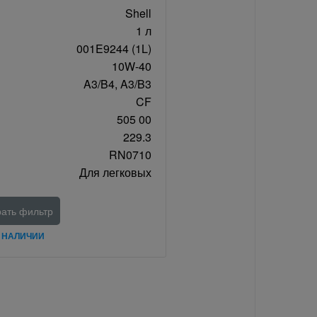
Shell
1 л
001E9244 (1L)
10W-40
A3/B4, A3/B3
CF
505 00
229.3
RN0710
Для легковых
ать фильтр
В НАЛИЧИИ