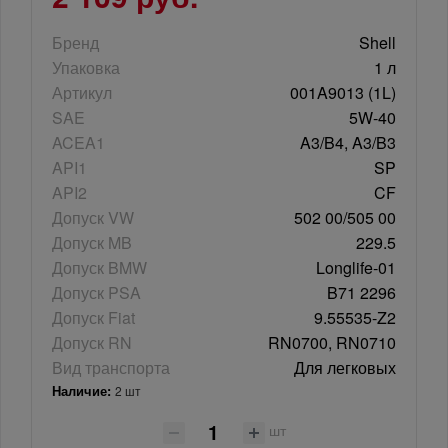
Бренд
Shell
Упаковка
1 л
Артикул
001A9013 (1L)
SAE
5W-40
ACEA1
A3/B4, A3/B3
API1
SP
API2
CF
Допуск VW
502 00/505 00
Допуск MB
229.5
Допуск BMW
Longlife-01
Допуск PSA
B71 2296
Допуск Fiat
9.55535-Z2
Допуск RN
RN0700, RN0710
Вид транспорта
Для легковых
Наличие:
2 шт
шт