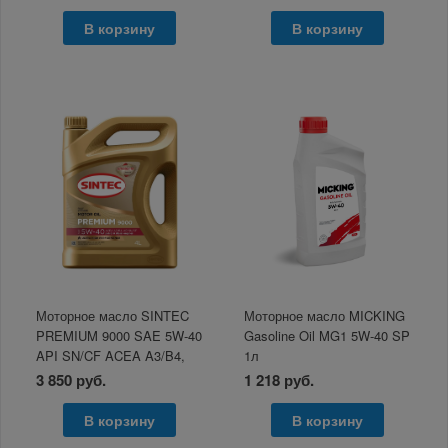
В корзину
В корзину
Моторное масло SINTEC
Моторное масло MICKING
PREMIUM 9000 SAE 5W-40
Gasoline Oil MG1 5W-40 SP
API SN/CF ACEA A3/B4,
1л
4л
3 850 руб.
1 218 руб.
В корзину
В корзину