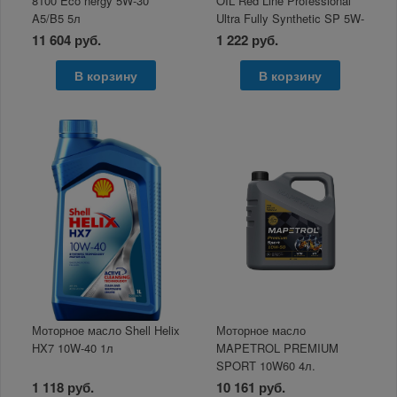
8100 Eco nergy 5W-30
OIL Red Line Professional
A5/B5 5л
Ultra Fully Synthetic SP 5W-
40 1л
11 604 руб.
1 222 руб.
В корзину
В корзину
Моторное масло Shell Helix
Моторное масло
HX7 10W-40 1л
MAPETROL PREMIUM
SPORT 10W60 4л.
1 118 руб.
10 161 руб.