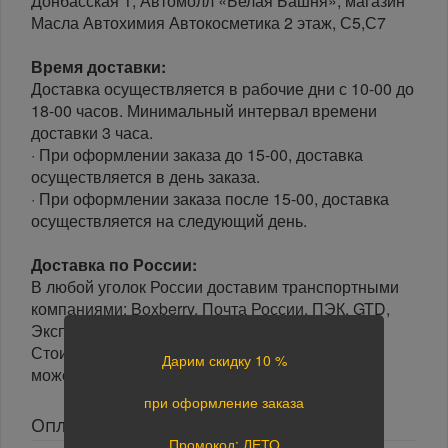
Донбасская 1, Автомолл «Белая Башня», магазин
Масла Автохимия Автокосметика 2 этаж, С5,С7
Время доставки:
Доставка осуществляется в рабочие дни с 10-00 до
18-00 часов. Минимальный интервал времени
доставки 3 часа.
· При оформлении заказа до 15-00, доставка
осуществляется в день заказа.
· При оформлении заказа после 15-00, доставка
осуществляется на следующий день.
Доставка по России:
В любой уголок России доставим транспортными
компаниями: Boxberry, Почта России, ПЭК, GTD,
Экспресс Авто, Луч, Яндекс.Доставка.
Стоимость доставки в разные регионы России
Дарим скидку 10 %
может отличаться.
при оформление заказа
Оплата
Промокод: ЛЕТО