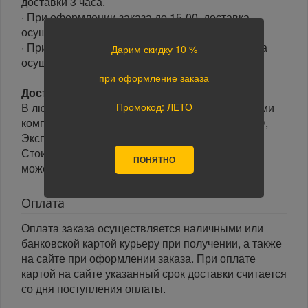
доставки 3 часа.
· При оформлении заказа до 15-00, доставка
осуществляется в день заказа.
· При оформлении заказа после 15-00, доставка
Дарим скидку 10 %
осуществляется на следующий день.
при оформление заказа
Доставка по России:
Промокод: ЛЕТО
В любой уголок России доставим транспортными
компаниями: Boxberry, Почта России, ПЭК, GTD,
Экспресс Авто, Луч, Яндекс.Доставка.
Стоимость доставки в разные регионы России
ПОНЯТНО
может отличаться.
Оплата
Оплата заказа осуществляется наличными или
банковской картой курьеру при получении, а также
на сайте при оформлении заказа. При оплате
картой на сайте указанный срок доставки считается
со дня поступления оплаты.