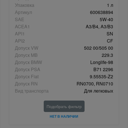
Упаковка
1 л
Артикул
600638894
SAE
5W-40
ACEA1
A3/B4, A3/B3
API1
SN
API2
CF
Допуск VW
502 00/505 00
Допуск MB
229.3
Допуск BMW
Longlife-98
Допуск PSA
B71 2296
Допуск Fiat
9.55535-Z2
Допуск RN
RN0700, RN0710
Вид транспорта
Для легковых
Подобрать фильтр
НЕТ В НАЛИЧИИ