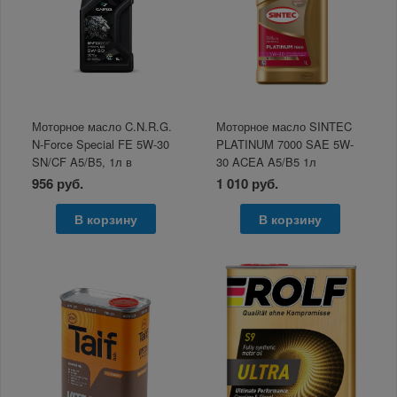
Моторное масло C.N.R.G.
Моторное масло SINTEC
N-Force Special FE 5W-30
PLATINUM 7000 SAE 5W-
SN/CF A5/B5, 1л в
30 ACEA A5/B5 1л
пластике
956 руб.
1 010 руб.
В корзину
В корзину