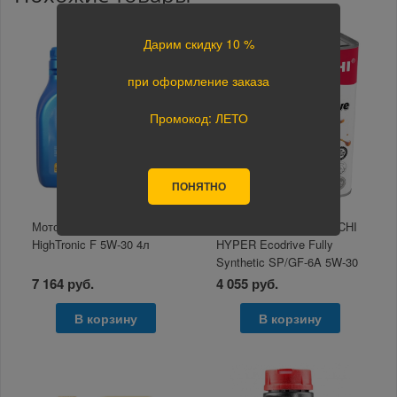
Дарим скидку 10 %
при оформление заказа
Промокод: ЛЕТО
ПОНЯТНО
Моторное масло Aral
Моторное масло TOTACHI
HighTronic F 5W-30 4л
HYPER Ecodrive Fully
Synthetic SP/GF-6A 5W-30
4л
7 164 руб.
4 055 руб.
В корзину
В корзину