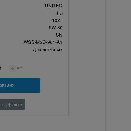
UNITED
1 л
1027
5W-30
SN
WSS-M2C-961-A1
Для легковых
шт
КОРЗИНУ
ать фильтр