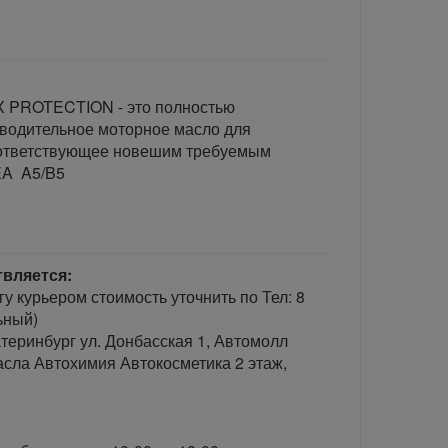
X PROTECTION - это полностью
зводительное моторное масло для
оответствующее новешим требуемым
EA A5/B5
твляется:
гу курьером стоимость уточнить по Тел: 8
ьный)
теринбург ул. Донбасская 1, Автомолл
сла Автохимия Автокосметика 2 этаж,