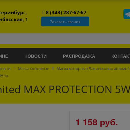
атеринбург,
8 (343) 287-67-67
нбасская, 1
Заказать звонок
ИНЕ
НОВОСТИ
РАСПРОДАЖА
КОНТАК
дкости
Масла моторные
Масла моторные Для легковых автомо
5 1л
ited MAX PROTECTION 5W-
1 158 руб.