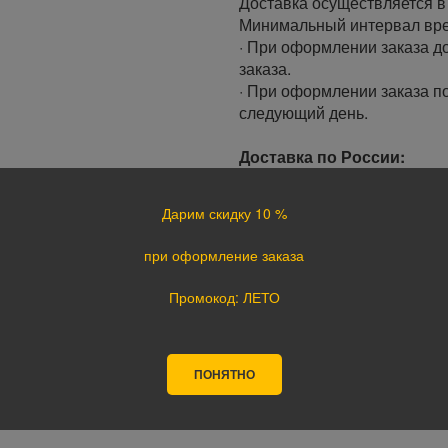
Доставка осуществляется в 
Минимальный интервал врем
· При оформлении заказа до
заказа.
· При оформлении заказа по
следующий день.
Доставка по России:
В любой уголок России дос
Почта России, ПЭК, GTD, Эк
Дарим скидку 10 %
Стоимость доставки в разн
при оформление заказа
Оплата
Промокод: ЛЕТО
Оплата заказа осуществляе
курьеру при получении, а т
оплате картой на сайте ука
поступления оплаты.
ПОНЯТНО