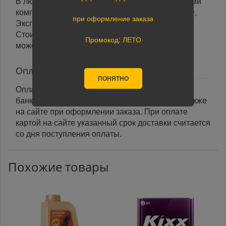
В любой уголок России доставим транспортными
компаниями: Boxberry, Почта России, ПЭК, GTD,
при оформление заказа
Экспресс Авто, Луч, Яндекс.Доставка.
Стоимость доставки в разные регионы России
Промокод: ЛЕТО
может отличаться.
Оплата
ПОНЯТНО
Оплата заказа осуществляется наличными или
банковской картой курьеру при получении, а также
на сайте при оформлении заказа. При оплате
картой на сайте указанный срок доставки считается
со дня поступления оплаты.
Похожие товары