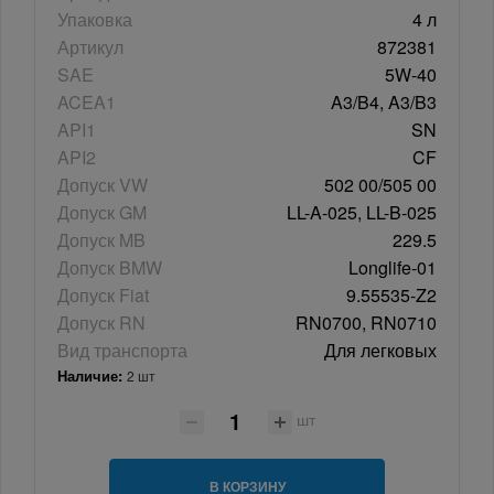
Упаковка
4 л
Артикул
872381
SAE
5W-40
ACEA1
A3/B4, A3/B3
API1
SN
API2
CF
Допуск VW
502 00/505 00
Допуск GM
LL-A-025, LL-B-025
Допуск MB
229.5
Допуск BMW
Longlife-01
Допуск Fiat
9.55535-Z2
Допуск RN
RN0700, RN0710
Вид транспорта
Для легковых
Наличие:
2 шт
шт
В КОРЗИНУ