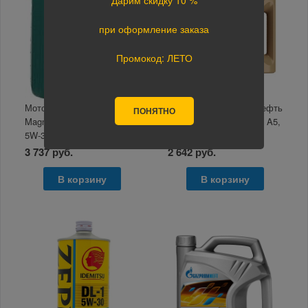
при оформление заказа
Промокод: ЛЕТО
Моторное масло Castrol
Моторное масло РосНефть
ПОНЯТНО
Magnatec FS Engine Oil
5W-30 Magnum Ultratec A5,
5W-30 SN/C3 4л (Корея)
4л
3 737 руб.
2 642 руб.
В корзину
В корзину