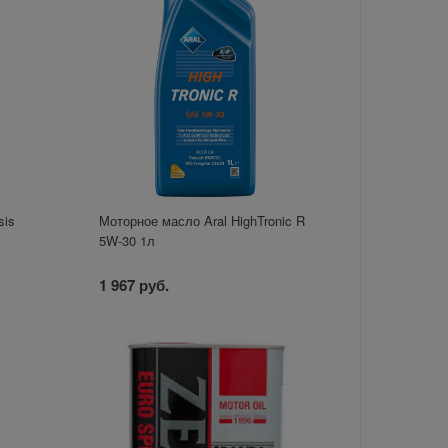
sis
Моторное масло Aral HighTronic R
5W-30 1л
1 967 руб.