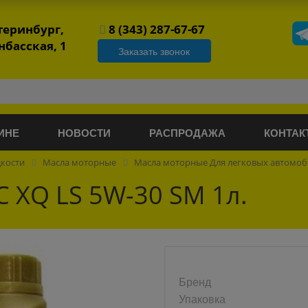
атеринбург,
8 (343) 287-67-67
нбасская, 1
Заказать звонок
ИНЕ
НОВОСТИ
РАСПРОДАЖА
КОНТАК
дкости
Масла моторные
Масла моторные Для легковых автомо
 XQ LS 5W-30 SM 1л.
Бренд
Упаковка