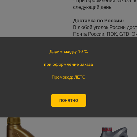
· При оформлении заказа по
следующий день.
Доставка по России:
В любой уголок России дос
Почта России, ПЭК, GTD, Эк
Стоимость доставки в разн
Дарим скидку 10 %
Оплата
при оформление заказа
Оплата заказа осуществляе
курьеру при получении, а т
Промокод: ЛЕТО
оплате картой на сайте ука
поступления оплаты.
ПОНЯТНО