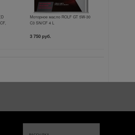
ED
Моторное масло ROLF GT 5W-30
CF,
C3 SN/CF 4 L
3 750 руб.
РАССЫЛКА