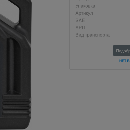
Упаковка
Артикул
SAE
API1
Вид транспорта
Подобр
НЕТ 