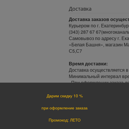
Доставка
Доставка заказов осущес
Курьером по г. Екатеринбур
(343) 287 67 67(многоканал
Самовывоз по адресу г. Ека
«Белая Башня», магазин Ма
С5,С7
Время доставки:
Доставка осуществляется в 
Минимальный интервал врем
· При оформлении заказа до
заказа.
· При оформлении заказа по
Дарим скидку 10 %
следующий день.
при оформление заказа
Доставка по России:
Промокод: ЛЕТО
В любой уголок России дос
Почта России, ПЭК, GTD, Эк