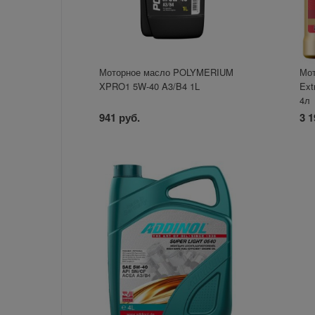
Моторное масло POLYMERIUM
Мот
XPRO1 5W-40 A3/B4 1L
Ext
4л
941 руб.
3 1