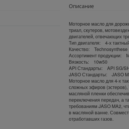
Описание
Моторное масло для дорож
триал, скутеров, мотовезд
двигателей, отвечающих т
Тип двигателя: 4-х тактны
Качество: Technosynthese
Ассортимент продукции: 
Вязкость: 10w50
API Стандарты: API SG/S
JASO Стандарты: JASO 
Моторное масло для 4-х та
сложных эфиров (эстеров),
масляной пленки обеспечив
переключения передач, а т
требованиям JASO MA2, что
в масляной ванне. Совмест
отработавших газов.