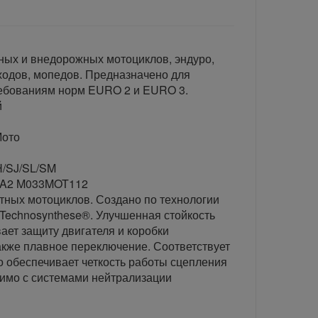
ных и внедорожных мотоциклов, эндуро,
еходов, мопедов. Предназначено для
ребованиям норм EURO 2 и EURO 3.
й
Мото
H/SJ/SL/SM
MA2 M033MOT112
ктных мотоциклов. Создано по технологии
 Technosynthese®. Улучшенная стойкость
ает защиту двигателя и коробки
акже плавное переключение. Соответствует
 обеспечивает четкость работы сцепления
имо с системами нейтрализации