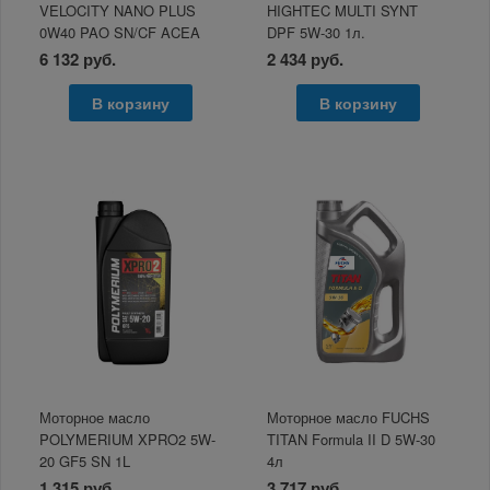
VELOCITY NANO PLUS
HIGHTEC MULTI SYNT
0W40 PAO SN/CF ACEA
DPF 5W-30 1л.
A3/B4 4л
6 132 руб.
2 434 руб.
В корзину
В корзину
Моторное масло
Моторное масло FUCHS
POLYMERIUM XPRO2 5W-
TITAN Formula II D 5W-30
20 GF5 SN 1L
4л
1 315 руб.
3 717 руб.