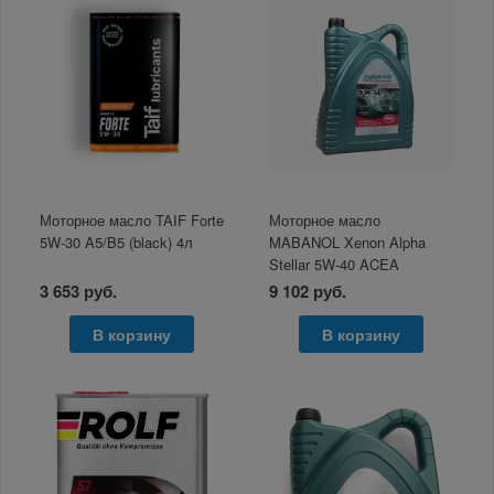
Моторное масло TAIF Forte
Моторное масло
5W-30 A5/B5 (black) 4л
MABANOL Xenon Alpha
Stellar 5W-40 ACEA
A3/B3/B4 5л
3 653 руб.
9 102 руб.
В корзину
В корзину