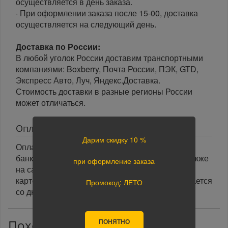
осуществляется в день заказа.
· При оформлении заказа после 15-00, доставка
осуществляется на следующий день.
Доставка по России:
В любой уголок России доставим транспортными
компаниями: Boxberry, Почта России, ПЭК, GTD,
Экспресс Авто, Луч, Яндекс.Доставка.
Стоимость доставки в разные регионы России
может отличаться.
Оплата
Дарим скидку 10 %
Оплата заказа осуществляется наличными или
банковской картой курьеру при получении, а также
при оформление заказа
на сайте при оформлении заказа. При оплате
картой на сайте указанный срок доставки считается
Промокод: ЛЕТО
со дня поступления оплаты.
ПОНЯТНО
Похожие товары