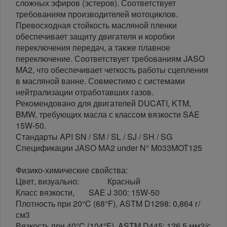
сложных эфиров (эстеров). Соответствует
требованиям производителей мотоциклов.
Превосходная стойкость масляной пленки
обеспечивает защиту двигателя и коробки
переключения передач, а также плавное
переключение. Соответствует требованиям JASO
MA2, что обеспечивает четкость работы сцепления
в масляной ванне. Совместимо с системами
нейтрализации отработавших газов.
Рекомендовано для двигателей DUCATI, KTM,
BMW, требующих масла с классом вязкости SAE
15W-50.
Стандарты API SN / SM / SL / SJ / SH / SG
Спецификации JASO MA2 under N° M033MOT125
Физико-химические свойства:
Цвет, визуально: Красный
Класс вязкости, SAE J 300: 15W-50
Плотность при 20°C (68°F), ASTM D1298: 0,864 г/
см3
Вязкость при 40°C (104°F), ASTM D445: 126,5 мм2/с