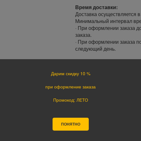
Время доставки:
Доставка осуществляется в 
Минимальный интервал врем
· При оформлении заказа до
заказа.
· При оформлении заказа по
следующий день.
Доставка по России:
В любой уголок России дос
Дарим скидку 10 %
Почта России, ПЭК, GTD, Эк
Стоимость доставки в разн
при оформление заказа
Оплата
Промокод: ЛЕТО
Оплата заказа осуществляе
курьеру при получении, а т
оплате картой на сайте ука
ПОНЯТНО
поступления оплаты.