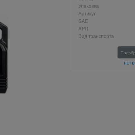
Упаковка
Артикул
SAE
API1
Вид транспорта
Подобр
НЕТ 