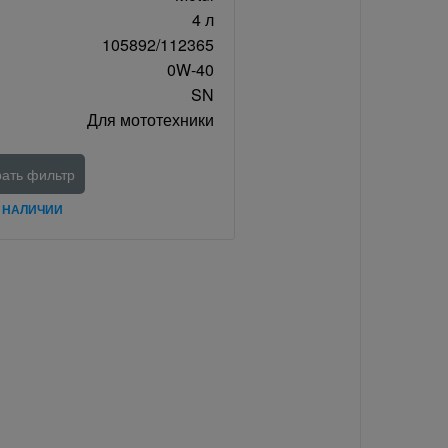
4 л
105892/112365
0W-40
SN
Для мототехники
ать фильтр
В НАЛИЧИИ