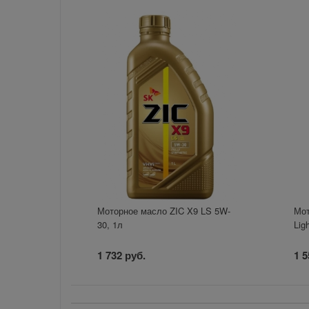
Моторное масло ZIC X9 LS 5W-
Мот
30, 1л
Lig
1 732 руб.
1 5